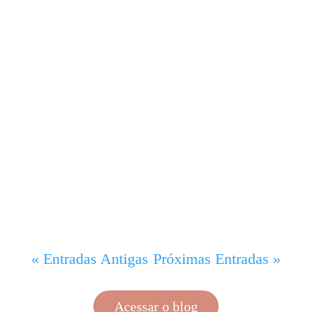
Este é um tema delicado, que muitas
vezes, é ignorado ou passa despercebido
dentro das empresas. Vale alertar que
condutas caracterizadas como assédio
moral podem trazer muitos prejuízos para o
seu negócio, que vão desde o financeiro e
legal, até em relação à...
« Entradas Antigas
Próximas Entradas »
Acessar o blog